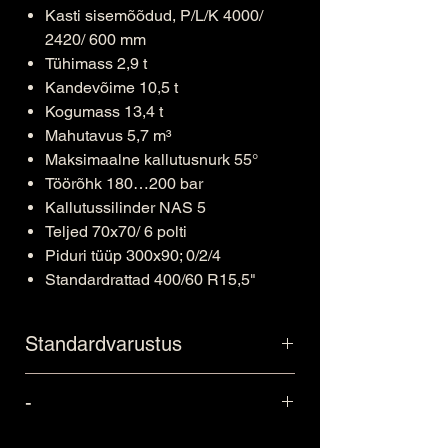
Kasti sisemõõdud, P/L/K 4000/
2420/ 600 mm
Tühimass 2,9 t
Kandevõime 10,5 t
Kogumass 13,4 t
Mahutavus 5,7 m³
Maksimaalne kallutusnurk 55°
Töörõhk 180…200 bar
Kallutussilinder NAS 5
Teljed 70x70/ 6 polti
Piduri tüüp 300x90; 0/2/4
Standardrattad 400/60 R15,5"
Standardvarustus
Skandinaavia tüüpi pöördsilmus
-
keevitatud, D50 mm;
Hardox 450 kasti põhi ja küljed;
*Standardvarustus on turuti erinev ja